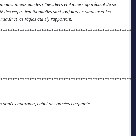
prendra mieux que les Chevaliers et Archers apprécient de se
té des règles traditionnelles sont toujours en vigueur et les
ursault et les règles qui s'y rapportent."
********************************************************
********************************************************
:
années quarante, début des années cinquante."