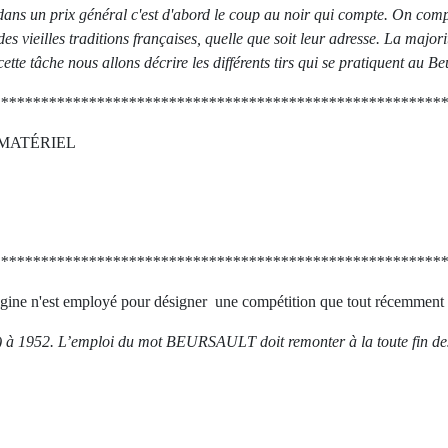
e dans un prix général c'est d'abord le coup au noir qui compte. On com
es vieilles traditions françaises, quelle que soit leur adresse. La majori
cette tâche nous allons décrire les différents tirs qui se pratiquent au Be
********************************************************
MMATÉRIEL
********************************************************
igine n'est employé pour désigner une compétition que tout récemment 
 1952. L’emploi du mot BEURSAULT doit remonter à la toute fin des 