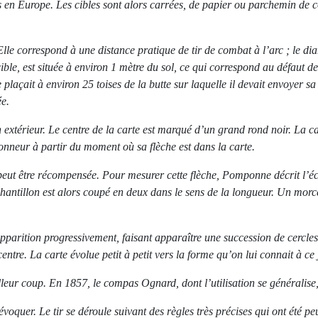
es en Europe. Les cibles sont alors carrées, de papier ou parchemin de c
Elle correspond à une distance pratique de tir de combat à l’arc ; le di
cible, est située à environ 1 mètre du sol, ce qui correspond au défaut d
 plaçait à environ 25 toises de la butte sur laquelle il devait envoyer s
ée.
 extérieur. Le centre de la carte est marqué d’un grand rond noir. La c
onneur à partir du moment où sa flèche est dans la carte.
e, peut être récompensée. Pour mesurer cette flèche, Pomponne décrit l’é
échantillon est alors coupé en deux dans le sens de la longueur. Un morce
apparition progressivement, faisant apparaître une succession de cercle
centre. La carte évolue petit à petit vers la forme qu’on lui connait à ce
lleur coup. En 1857, le compas Ognard, dont l’utilisation se généralise
évoquer. Le tir se déroule suivant des règles très précises qui ont été p