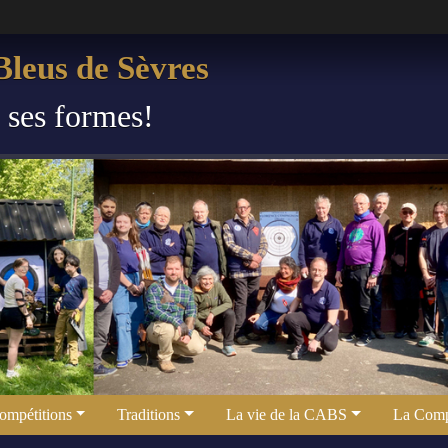
leus de Sèvres
s ses formes!
ompétitions
Traditions
La vie de la CABS
La Comp