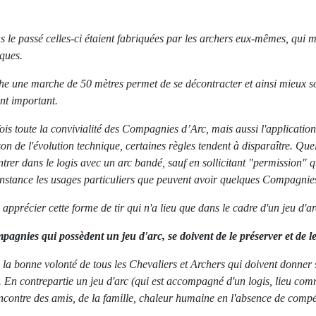
ns le passé celles-ci étaient fabriquées par les archers eux-mêmes, qui m
iques.
èche une marche de 50 mètres permet de se décontracter et ainsi mieux so
nt important.
ois toute la convivialité des Compagnies d’Arc, mais aussi l'applicatio
n de l'évolution technique, certaines règles tendent à disparaître. Quelq
rentrer dans le logis avec un arc bandé, sauf en sollicitant "permission
rconstance les usages particuliers que peuvent avoir quelques Compagnies,
 apprécier cette forme de tir qui n'a lieu que dans le cadre d'un jeu d'ar
pagnies qui possèdent un jeu d'arc, se doivent de le préserver et de 
 la bonne volonté de tous les Chevaliers et Archers qui doivent donn
ions. En contrepartie un jeu d'arc (qui est accompagné d'un logis, lieu c
encontre des amis, de la famille, chaleur humaine en l'absence de compétit