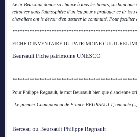
Le tir Beursault donne sa chance à tous les tireurs, sachant qu
retrouver dans l'atmosphère d'un jeu pour y pratiquer ce tir issu d
chevaliers ont le devoir d'en assurer la continuité. Pour faciliter 
***************************************************
FICHE D'INVENTAIRE DU PATRIMOINE CULTUREL I
Beursault Fiche patrimoine UNESCO
***************************************************
Pour Philippe Regnault, le mot Beursault bien que d'ancienne or
"Le premier Championnat de France BEURSAULT, remonte (..) à
Berceau ou Beursault Philippe Regnault