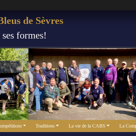
leus de Sèvres
s ses formes!
ompétitions
Traditions
La vie de la CABS
La Comp