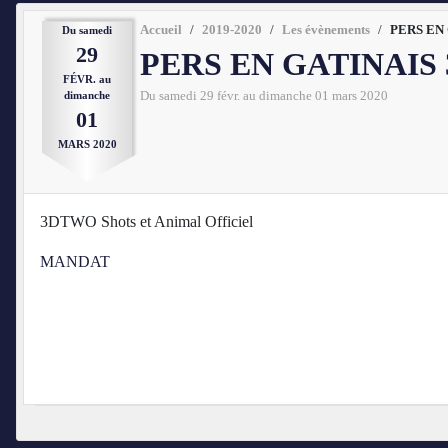
Accueil
2019-2020
Les évènements
PERS EN 
Du
samedi
29
PERS EN GATINAIS
FÉVR.
au
dimanche
Du
samedi
29
févr.
au
dimanche
01
mars
2020
01
MARS
2020
3DTWO Shots et Animal Officiel
MANDAT