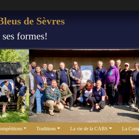
leus de Sèvres
s ses formes!
ompétitions
Traditions
La vie de la CABS
La Comp