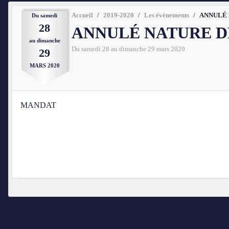
Accueil
2019-2020
Les évènements
ANNULÉ 
Du
samedi
28
ANNULÉ NATURE D
au
dimanche
Du
samedi
28
au
dimanche
29
mars
2020
29
MARS
2020
MANDAT