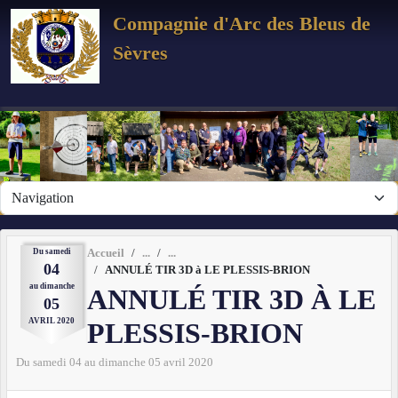
Panneau de gestion des cookies
Compagnie d'Arc des Bleus de
Sèvres
Du
samedi
Accueil
04
ANNULÉ TIR 3D à LE PLESSIS-BRION
au
dimanche
ANNULÉ TIR 3D À LE
05
AVRIL
2020
PLESSIS-BRION
Du
samedi
04
au
dimanche
05
avril
2020