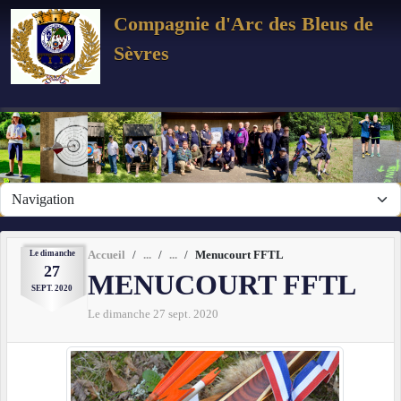
Panneau de gestion des cookies
Compagnie d'Arc des Bleus de
Sèvres
Le
dimanche
Accueil
Menucourt FFTL
27
MENUCOURT FFTL
SEPT.
2020
Le
dimanche
27
sept.
2020