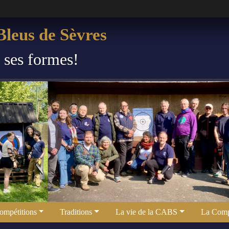
leus de Sèvres
s ses formes!
ompétitions
Traditions
La vie de la CABS
La Comp