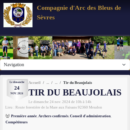
Panneau de gestion des cookies
Compagnie d'Arc des Bleus de
Sèvres
Le
dimanche
Accueil
Tir du Beaujolais
24
TIR DU BEAUJOLAIS
NOV.
2024
Le
dimanche
24
nov.
2024
de 10h à 14h
Lieu :
Route forestière de la Mare aux Faisans
92360
Meudon
Première année
Archers confirmés
Conseil d'administration
Compétiteurs